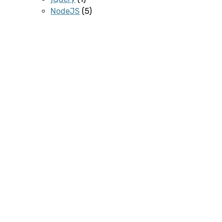
NodeJS
(5)
Gulp
(1)
Webpack
(4)
VueJS
(9)
JSON
(2)
Linux
(1)
MySQL
(3)
PHP
(18)
Programmering
(2)
SASS
(1)
Server
(1)
Software
(1)
svn
(1)
WordPress
(15)
Plugins
(1)
Contact Form 7
(1)
REST API
(1)
WooCommerce
(2)